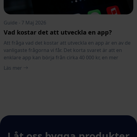
Guide - 7 Maj 2026
Vad kostar det att utveckla en app?
Att fråga vad det kostar att utveckla en app är en av de
vanligaste frågorna vi får. Det korta svaret är att en
enklare app kan börja från cirka 40 000 kr, en mer
komplett företagsapp ofta landar någonstans mellan
Läs mer
200 000 och 500 000 kr, och större appar med
avancerade integrationer, backend, administration och
skalbar arkitektur kan kosta mer än så. För dig som vill
testa en appidé snabbt erbju
Låt oss bygga produkter