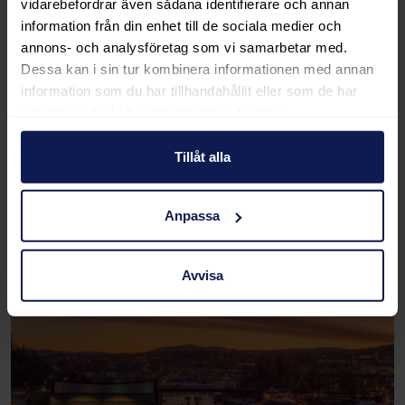
budget och första version innan du investerar fullt ut.
vidarebefordrar även sådana identifierare och annan
information från din enhet till de sociala medier och
Vill du diskutera en appidé och få en ärlig bedömning
annons- och analysföretag som vi samarbetar med.
av upplägg, risker och nästa steg?
Boka ett
Dessa kan i sin tur kombinera informationen med annan
kostnadsfritt strategisamtal
, så går vi igenom projektet
information som du har tillhandahållit eller som de har
tillsammans.
samlat in när du har använt deras tjänster.
Tillåt alla
Läs mer artiklar
Anpassa
Avvisa