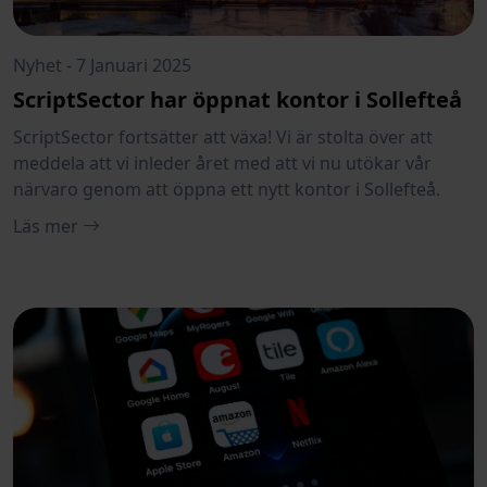
Nyhet - 7 Januari 2025
ScriptSector har öppnat kontor i Sollefteå
ScriptSector fortsätter att växa! Vi är stolta över att
meddela att vi inleder året med att vi nu utökar vår
närvaro genom att öppna ett nytt kontor i Sollefteå.
Med det nya kontoret i Sollefteå fortsätter vi vår resa
Läs mer
att jobba nära våra kunder och utveckla innovativa
lösningar som möter deras unika behov. Varmt
välkomna att höra av er till oss – oavsett om ni har ett
projekt ni vill diskutera e